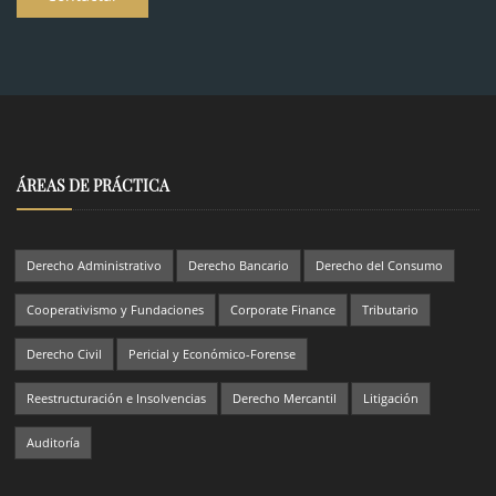
ÁREAS DE PRÁCTICA
Derecho Administrativo
Derecho Bancario
Derecho del Consumo
Cooperativismo y Fundaciones
Corporate Finance
Tributario
Derecho Civil
Pericial y Económico-Forense
Reestructuración e Insolvencias
Derecho Mercantil
Litigación
Auditoría