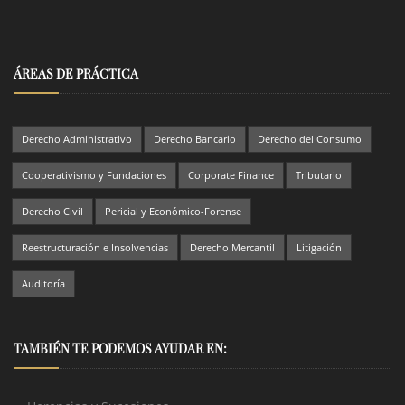
ÁREAS DE PRÁCTICA
Derecho Administrativo
Derecho Bancario
Derecho del Consumo
Cooperativismo y Fundaciones
Corporate Finance
Tributario
Derecho Civil
Pericial y Económico-Forense
Reestructuración e Insolvencias
Derecho Mercantil
Litigación
Auditoría
TAMBIÉN TE PODEMOS AYUDAR EN: