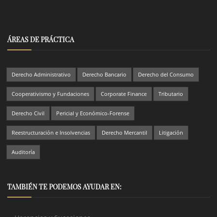
ÁREAS DE PRÁCTICA
Derecho Administrativo
Derecho Bancario
Derecho del Consumo
Cooperativismo y Fundaciones
Corporate Finance
Tributario
Derecho Civil
Pericial y Económico-Forense
Reestructuración e Insolvencias
Derecho Mercantil
Litigación
Auditoría
TAMBIÉN TE PODEMOS AYUDAR EN: