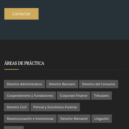
Contactar
ÁREAS DE PRÁCTICA
Derecho Administrativo
Derecho Bancario
Derecho del Consumo
Cooperativismo y Fundaciones
Corporate Finance
Tributario
Derecho Civil
Pericial y Económico-Forense
Reestructuración e Insolvencias
Derecho Mercantil
Litigación