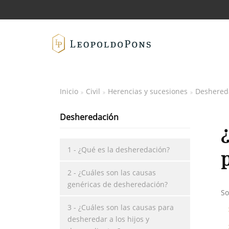
Inicio
Civil
Herencias y sucesiones
Deshered
Desheredación
1 - ¿Qué es la desheredación?
2 - ¿Cuáles son las causas
genéricas de desheredación?
So
3 - ¿Cuáles son las causas para
desheredar a los hijos y