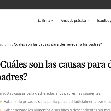
La firma
Áreas de práctica
Estudios 
ación
¿Cuáles son las causas para desheredar a los padres?
¿Cuáles son las causas para 
padres?
n justas causas para desheredar a los padres, las siguientes:
Haber sido privados de la patria potestad judicialmente por in
Haber negado los alimentos a sus hijos o descendientes sin moti