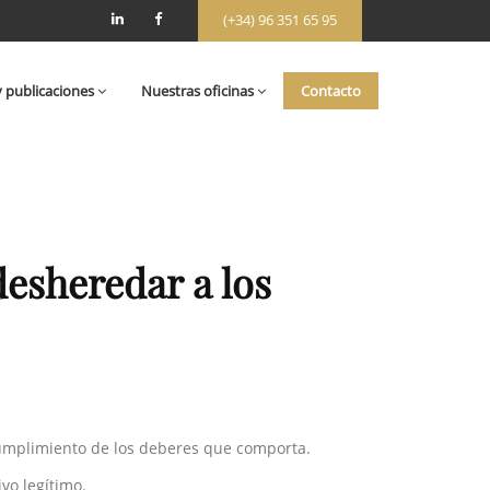
(+34) 96 351 65 95
y publicaciones
Nuestras oficinas
Contacto
desheredar a los
cumplimiento de los deberes que comporta.
vo legítimo.