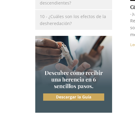
descendientes?
Có
- J
10 - ¿Cuáles son los efectos de la
Re
desheredación?
so
me
Le