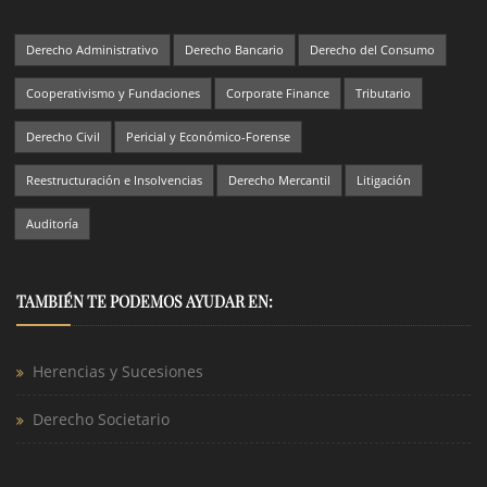
Derecho Administrativo
Derecho Bancario
Derecho del Consumo
Cooperativismo y Fundaciones
Corporate Finance
Tributario
Derecho Civil
Pericial y Económico-Forense
Reestructuración e Insolvencias
Derecho Mercantil
Litigación
Auditoría
TAMBIÉN TE PODEMOS AYUDAR EN:
Herencias y Sucesiones
Derecho Societario