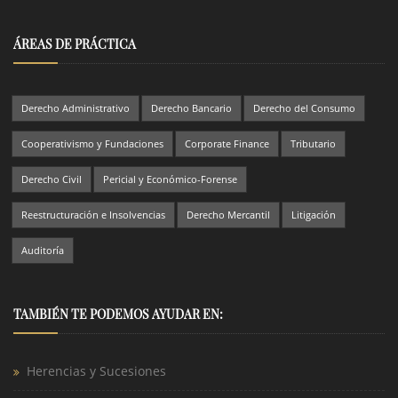
ÁREAS DE PRÁCTICA
Derecho Administrativo
Derecho Bancario
Derecho del Consumo
Cooperativismo y Fundaciones
Corporate Finance
Tributario
Derecho Civil
Pericial y Económico-Forense
Reestructuración e Insolvencias
Derecho Mercantil
Litigación
Auditoría
TAMBIÉN TE PODEMOS AYUDAR EN:
Herencias y Sucesiones