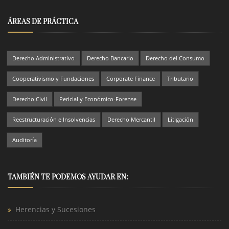
ÁREAS DE PRÁCTICA
Derecho Administrativo
Derecho Bancario
Derecho del Consumo
Cooperativismo y Fundaciones
Corporate Finance
Tributario
Derecho Civil
Pericial y Económico-Forense
Reestructuración e Insolvencias
Derecho Mercantil
Litigación
Auditoría
TAMBIÉN TE PODEMOS AYUDAR EN:
Herencias y Sucesiones