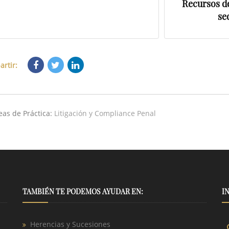
Recursos de
se
rtir:
eas de Práctica:
Litigación y Compliance Penal
TAMBIÉN TE PODEMOS AYUDAR EN:
I
Herencias y Sucesiones