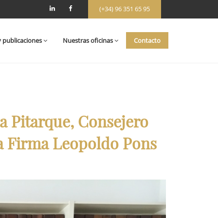
(+34) 96 351 65 95
y publicaciones
Nuestras oficinas
Contacto
ra Pitarque, Consejero
la Firma Leopoldo Pons