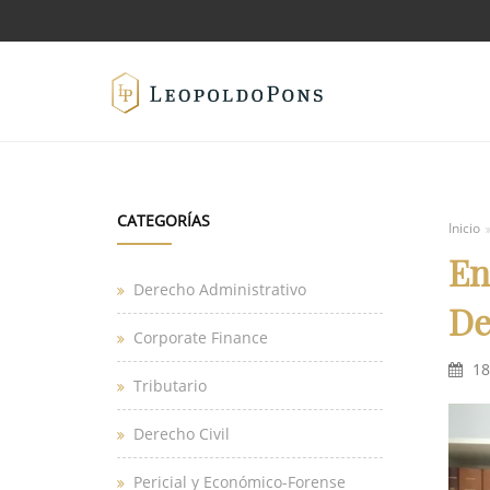
CATEGORÍAS
Inicio
En
Derecho Administrativo
De
Corporate Finance
18
Tributario
Derecho Civil
Pericial y Económico-Forense