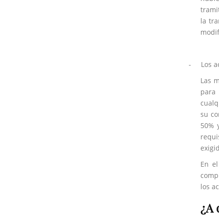
trami
la tr
modif
-
Los a
Las m
para 
cualq
su co
50% y
requi
exigi
En el
compu
los a
¿A 