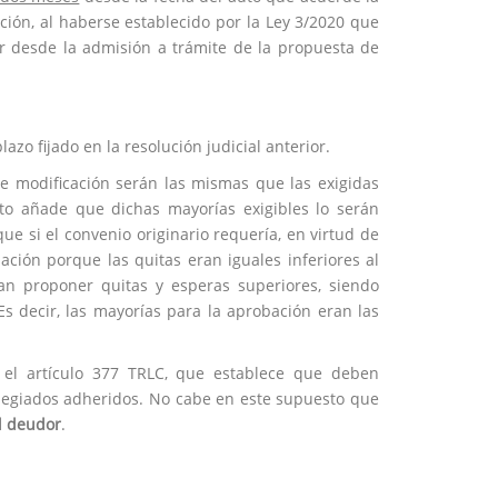
ción, al haberse establecido por la Ley 3/2020 que
ar desde la admisión a trámite de la propuesta de
azo fijado en la resolución judicial anterior.
de modificación serán las mismas que las exigidas
pto añade que dichas mayorías exigibles lo serán
ue si el convenio originario requería, en virtud de
ción porque las quitas eran iguales inferiores al
an proponer quitas y esperas superiores, siendo
Es decir, las mayorías para la aprobación eran las
el artículo 377 TRLC, que establece que deben
ilegiados adheridos. No cabe en este supuesto que
l deudor
.