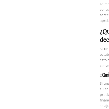
La mo
contr
acree
aprob
¿Qu
dec
Si un
octub
esto 
conve
¿Cuá
Si un
su ca
prude
finan
se aj