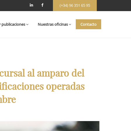
(+34) 96 351 65 95
y publicaciones
Nuestras oficinas
Contacto
cursal al amparo del
ificaciones operadas
mbre