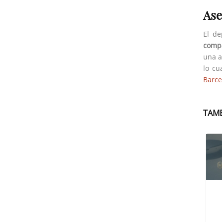
Ase
El d
compa
una a
lo cu
Barc
TAMB