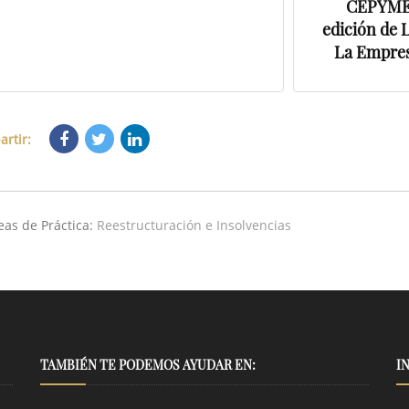
CEPYME 
edición de 
La Empres
rtir:
eas de Práctica:
Reestructuración e Insolvencias
TAMBIÉN TE PODEMOS AYUDAR EN:
I