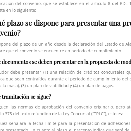
icación del convenio, que se establece en el artículo 8 del RDL 1
ste en lo siguiente:
é plazo se dispone para presentar una pr
venio?
spone del plazo de un año desde la declaración del Estado de Ala
re que el convenio se encuentre en periodo de cumplimiento.
 documentos se deben presentar en la propuesta de mod
udor debe presentar (1) una relación de créditos concursales qu
tos que sean contraídos durante el periodo de cumplimiento del c
a la masa), (3) un plan de viabilidad y (4) un plan de pagos.
 tramitación se sigue?
guen las normas de aprobación del convenio originario, pero ate
ulo 375 del texto refundido de la Ley Concursal (“TRLC”), esto es:
 juez señalará la fecha límite para la presentación de adhesione
ra presentado. En cuanto al plazo, el precepto indica que será de