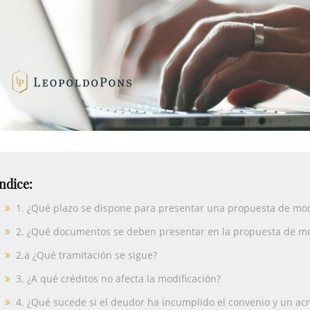
ndice:
1. ¿Qué plazo se dispone para presentar una propuesta de mod
2. ¿Qué documentos se deben presentar en la propuesta de mo
2.a ¿Qué tramitación se sigue?
3. ¿A qué créditos no afecta la modificación?
4. ¿Qué sucede si el deudor ha incumplido el convenio y un acre