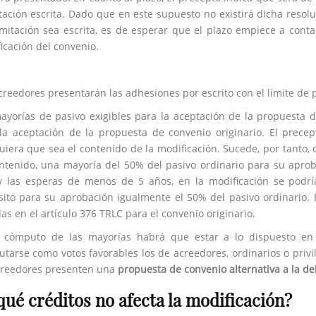
tación escrita. Dado que en este supuesto no existirá dicha resolu
amitación sea escrita, es de esperar que el plazo empiece a cont
icación del convenio.
creedores presentarán las adhesiones por escrito con el límite de pl
ayorías de pasivo exigibles para la aceptación de la propuesta 
la aceptación de la propuesta de convenio originario. El prece
uiera que sea el contenido de la modificación. Sucede, por tanto, q
ntenido, una mayoría del 50% del pasivo ordinario para su aproba
 las esperas de menos de 5 años, en la modificación se podrí
sito para su aprobación igualmente el 50% del pasivo ordinario. 
das en el artículo 376 TRLC para el convenio originario.
 cómputo de las mayorías habrá que estar a lo dispuesto en 
tarse como votos favorables los de acreedores, ordinarios o priv
creedores presenten una
propuesta de convenio alternativa a la de
qué créditos no afecta la modificación?