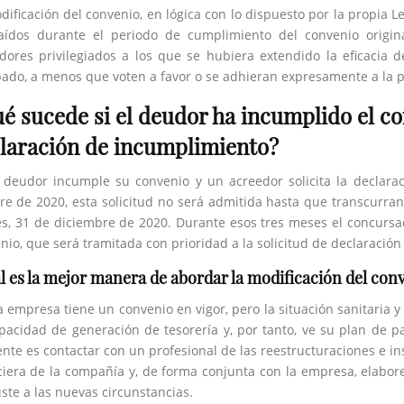
dificación del convenio, en lógica con lo dispuesto por la propia L
aídos durante el periodo de cumplimiento del convenio origina
dores privilegiados a los que se hubiera extendido la eficacia 
ado, a menos que voten a favor o se adhieran expresamente a la p
é sucede si el deudor ha incumplido el con
laración de incumplimiento?
 deudor incumple su convenio y un acreedor solicita la declara
re de 2020, esta solicitud no será admitida hasta que transcurra
es, 31 de diciembre de 2020. Durante esos tres meses el concurs
nio, que será tramitada con prioridad a la solicitud de declaració
l es la mejor manera de abordar la modificación del con
a empresa tiene un convenio en vigor, pero la situación sanitaria
pacidad de generación de tesorería y, por tanto, ve su plan de 
nte es contactar con un profesional de las reestructuraciones e in
ciera de la compañía y, de forma conjunta con la empresa, elabo
uste a las nuevas circunstancias.