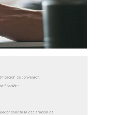
ificación de convenio?.
dificación?
edor solicita la declaración de