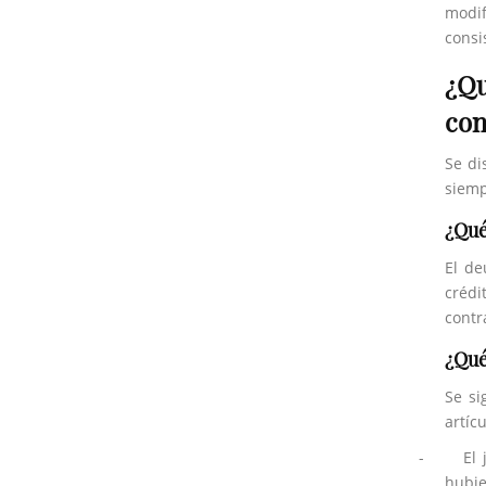
modif
consi
¿Qu
con
Se di
siemp
¿Qué
El de
crédi
contr
¿Qué
Se si
artíc
-
El
hubie