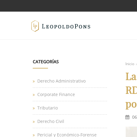
CATEGORÍAS
Inicio
La
Derecho Administrativo
RD
Corporate Finance
po
Tributario
06
Derecho Civil
Pericial y Económico-Forense