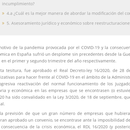
incumplimiento?
4.a ¿Cuál es la mejor manera de abordar la modificación del co
5. Asesoramiento jurídico y económico sobre reestructuracione
otivo de la pandemia provocada por el COVID-19 y la consecuent
mica en España sufrió un desplome sin precedentes desde la Guerra
 en el primer y segundo trimestre del año respectivamente.
ta tesitura, fue aprobado el Real Decreto-ley 16/2020, de 28 d
izativas para hacer frente al COVID-19 en el ámbito de la Administrac
ogresiva reactivación del normal funcionamiento de los Juzgado
aria y económica en las empresas que se encontrasen (o estuvie
20 ha sido convalidado en la Ley 3/2020, de 18 de septiembre, que
al.
la previsión de que un gran número de empresas que hubieran
ran aprobado un convenio, se encontrase ante la imposibilidad d
consecuencia de la crisis económica, el RDL 16/2020 (y poster