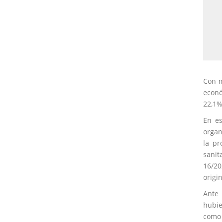
Con m
econó
22,1%
En es
organ
la pr
sanit
16/20
origin
Ante 
hubie
como 