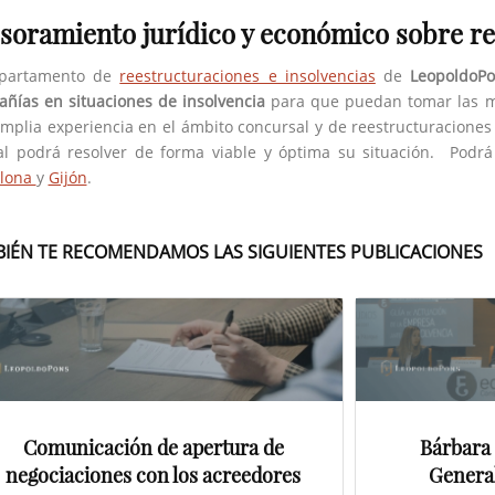
soramiento jurídico y económico sobre re
epartamento de
reestructuraciones e insolvencias
de
LeopoldoP
ñías en situaciones de insolvencia
para que puedan tomar las me
mplia experiencia en el ámbito concursal y de reestructuraciones
al podrá resolver de forma viable y óptima su situación. Podrá
elona
y
Gijón
.
IÉN TE RECOMENDAMOS LAS SIGUIENTES PUBLICACIONES
Comunicación de apertura de
Bárbara 
negociaciones con los acreedores
Genera