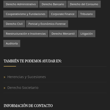
Derecho Administrativo
Derecho Bancario
Derecho del Consumo
Cooperativismo y Fundaciones
Corporate Finance
Tributario
Derecho Civil
Pericial y Económico-Forense
Reestructuración e Insolvencias
Derecho Mercantil
Litigación
Auditoría
TAMBIÉN TE PODEMOS AYUDAR EN:
Herencias y Sucesiones
Derecho Societario
INFORMACIÓN DE CONTACTO