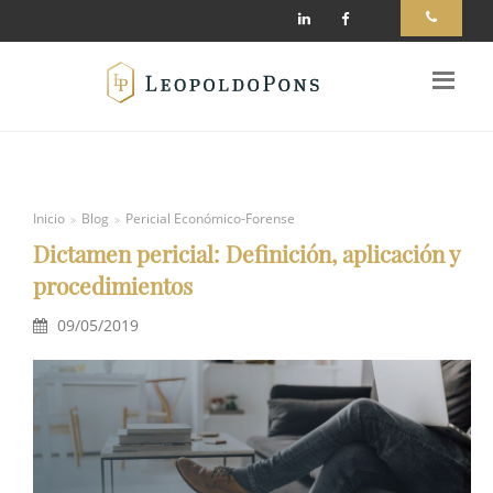
Inicio
Blog
Pericial Económico-Forense
Dictamen pericial: Definición, aplicación y
procedimientos
09/05/2019