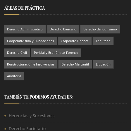
ÁREAS DE PRÁCTICA
Derecho Administrativo
Derecho Bancario
Derecho del Consumo
Cooperativismo y Fundaciones
Corporate Finance
Tributario
Derecho Civil
Pericial y Económico-Forense
Reestructuración e Insolvencias
Derecho Mercantil
Litigación
Auditoría
TAMBIÉN TE PODEMOS AYUDAR EN:
Herencias y Sucesiones
Derecho Societario