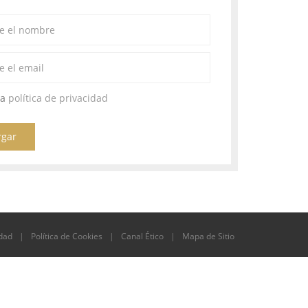
la
política de privacidad
rgar
idad
|
Política de Cookies
|
Canal Ético
|
Mapa de Sitio