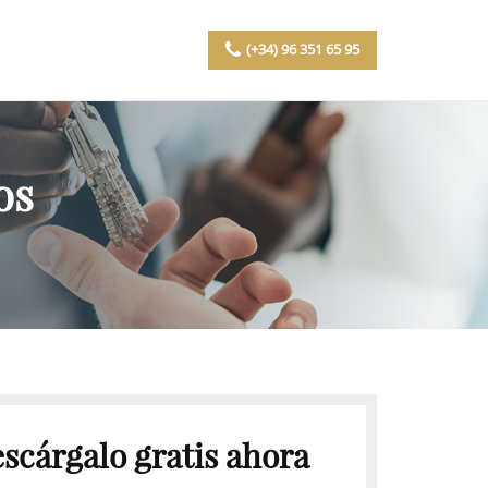
(+34) 96 351 65 95
os
scárgalo gratis ahora