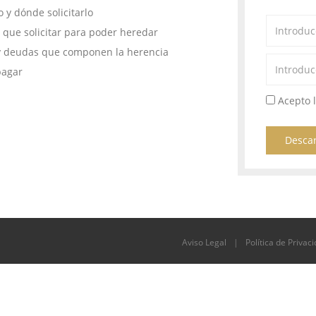
 y dónde solicitarlo
que solicitar para poder heredar
 y deudas que componen la herencia
pagar
Acepto 
Desca
Aviso Legal
|
Política de Privac